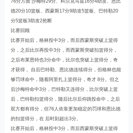
76分方面 沙梅特29分、科尔克马兹16分4助攻、恩比
德20分10篮板、西蒙斯17分9助攻5篮板、巴特勒20
分5篮板3助攻2抢断
比赛回顾
比赛开始后，格林投中3分，而后西蒙斯突破上篮得
分，之后比尔再投中3分，而西蒙斯突破扣篮得分，
之后布莱恩特也3分命中，比尔也突破上篮得分，奇
才获得 。自后巴特勒、恩比德连续得分，但格林也能
够罚球命中，随着阿里扎上篮得分，奇才 8分。但之
后沙梅特命中3分，巴特勒又连得分，比尔突破上篮
后，巴特勒扣篮得分，随后比尔后仰跳投命中，之后
双方都有得分，但76人依靠更加稳定的罚球和恩比德
的扣篮得分，在 后时刻超出3分。
比赛开始后，格林投中3分，而后西蒙斯突破上篮得