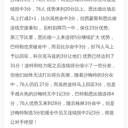
续投中3分，76人 优势来到20分以上。恩比德出场后
马上打成2+1，比尔虽然命中3分，但西蒙斯和恩比德
连线空接暴扣， 后时刻两罚一中，保住23分优势。
第三节比赛，恩比德一上来连得5分继续扩大 优势，
巴特勒也突破命中，而后比尔命中3分，但76人马上
予以回应，科尔克马兹的3分让他们 优势已经达到了
31分！波特和给力呢之后连续得分缩小了一些分差，
但他们始终无法打出得分高潮，随着沙梅特的3分在
中，76人仍旧 27分，而虽然波特马上回应3分，但是
手感火热的沙梅特又中1记3分，巴特勒恩比德连得4
分，76人优势又来到28分，随后格林3分命中，但是
沙梅特制造3分犯规全中后又连续投中2记3分，彻底
让对手绝望！